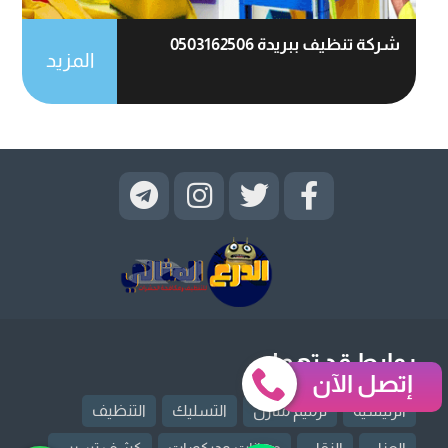
شركة تنظيف ببريدة 0503162506
المزيد
روابط قد تهمك
إتصل الآن
الرئيسية
ترميم منازل
التسليك
التنظيف