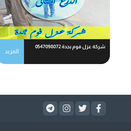
شركة عزل فوم بجدة 0547098072
المزيد