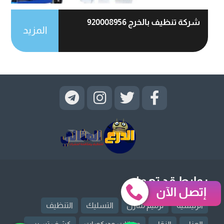
شركة تنظيف بالخرج 920008956
المزيد
روابط قد تهمك
إتصل الآن
الرئيسية
ترميم منازل
التسليك
التنظيف