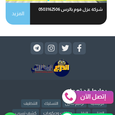
شركة عزل فوم بالرس 0503162506
المزيد
روابط قد تهمك
إتصل الآن
الرئيسية
ترميم منازل
التسليك
التنظيف
العزل
النقل
دهانات وديكورات
كشف تسرب