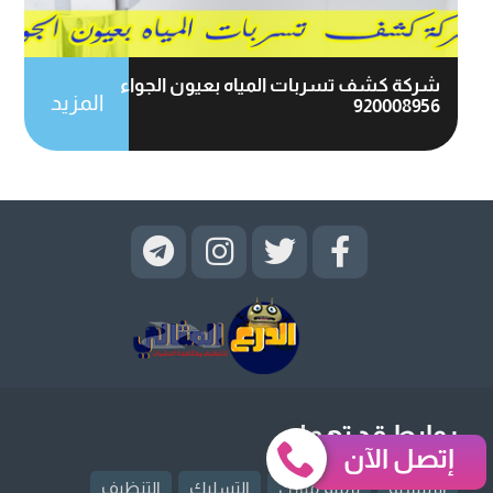
شركة كشف تسربات المياه بعيون الجواء
المزيد
920008956
روابط قد تهمك
إتصل الآن
الرئيسية
ترميم منازل
التسليك
التنظيف