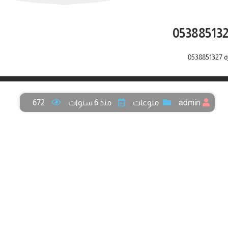
05
admin
منوعات
منذ 6 سنوات
672