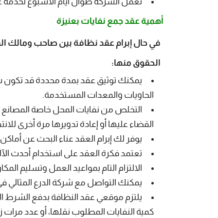
تعمل الشركة طوال أيام الأسبوع لخدمة عملائها على مد
أهمية عقد جمع نفايات بعنيزة
في حال إبرام عقد نظافة بين صاحب ومالك ال
الحقوق منها:
يمكنك توثيق عقد بمدة محددة قد تكون س
الحاويات والمعدات المستخدمة.
التخلص من نفايات المحل خاصة المصانع وا
القضاء عليها أو إعادة تدويرها مرة أخرى للانتف
يوفر لك إبرام العقد عناء البحث عن أماكن 
تعتمد فكرة العقد على استخدام أحدث الآل
الالتزام التام بمواعيد العمل وتسليم الم
يمكنك التواصل مع
شركة الدرع المثالي
في 
يلتزم موقعي عقد النظافة بدفع الشرط الج
كمية النفايات المطلوب نقلها، أو عدد مرات زي