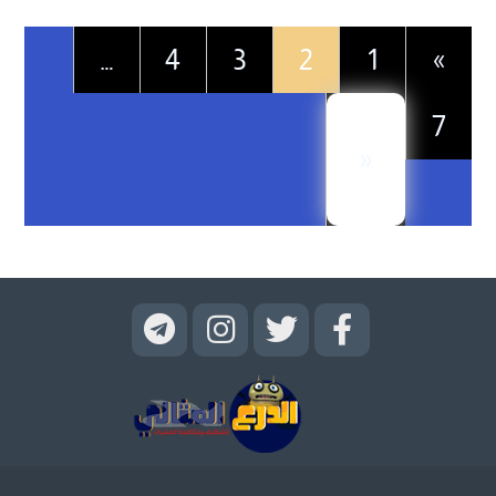
…
4
3
2
1
»
7
«