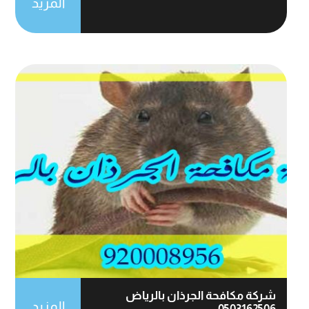
المزيد
شركة مكافحة الجرذان بالرياض
المزيد
0503162506