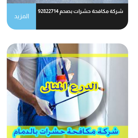
شركة مكافحة حشرات بصحم 92822714
المزيد