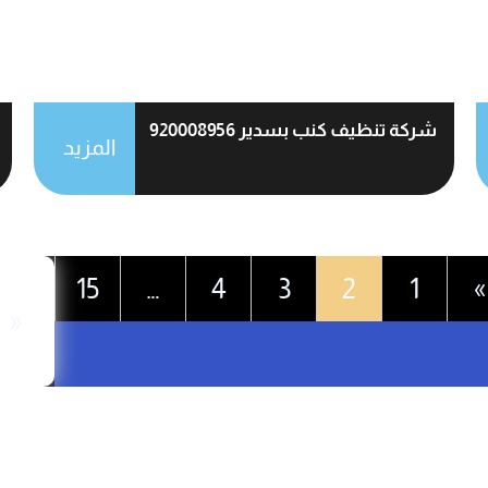
شركة تنظيف كنب بسدير 920008956
المزيد
15
…
4
3
2
1
»
«