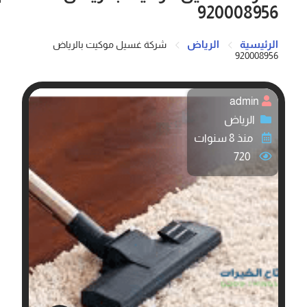
920008956
الرئيسية
الرياض
شركة غسيل موكيت بالرياض
920008956
admin
الرياض
منذ 8 سنوات
720