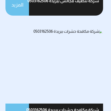
شركة تنظيف مجالس ببريدة 0503162506
المزيد
شركة مكافحة حشرات ببريدة 0503162506