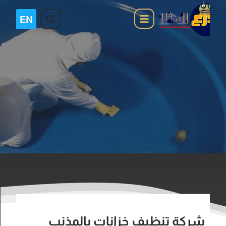
‎شركة تنظيف خزانات بالمذنب