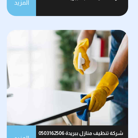
المزيد
شركة تنظيف منازل ببريدة 0503162506
المزيد