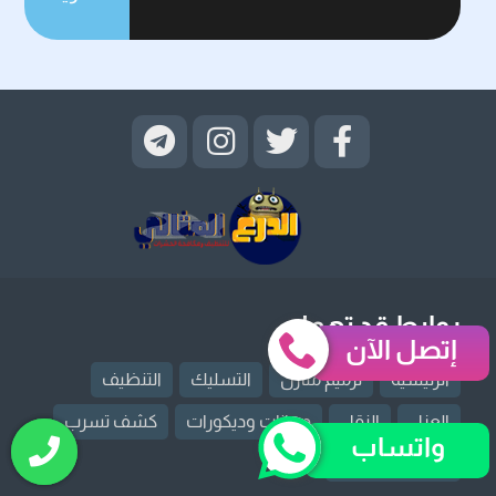
روابط قد تهمك
إتصل الآن
الرئيسية
ترميم منازل
التسليك
التنظيف
العزل
النقل
دهانات وديكورات
كشف تسرب
واتساب
مكافحة حشرات