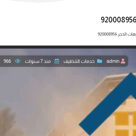
حجر 920008956
admin
خدمات التنظيف
منذ 7 سنوات
966