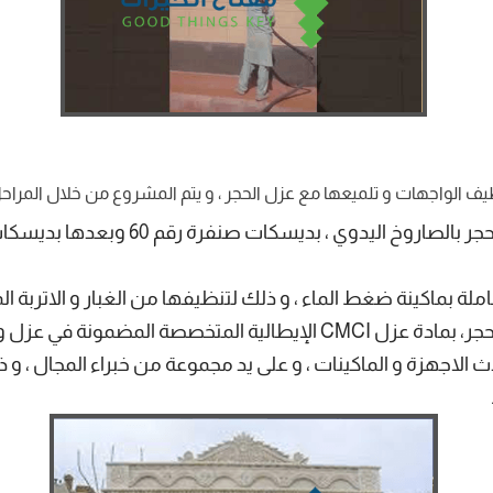
 الواجهات و تلميعها مع عزل الحجر ، و يتم المشروع من خلال المراحل ا
 بديسكات صنفرة رقم 60 وبعدها بديسكات صنفرة رقم 120 وهذا ماتختص به
املة بماكينة ضغط الماء ، و ذلك لتنظيفها من الغبار و الاتربة الم
المضمونة في عزل واجهات الحجر .
 الاجهزة و الماكينات ، و على يد مجموعة من خبراء المجال ، و