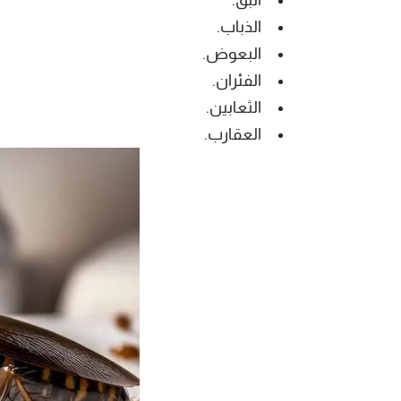
الذباب.
البعوض.
الفئران.
الثعابين.
العقارب.