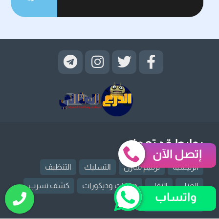
روابط قد تهمك
إتصل الآن
الرئيسية
ترميم منازل
التسليك
التنظيف
العزل
النقل
دهانات وديكورات
كشف تسرب
واتساب
مكافحة حشرات