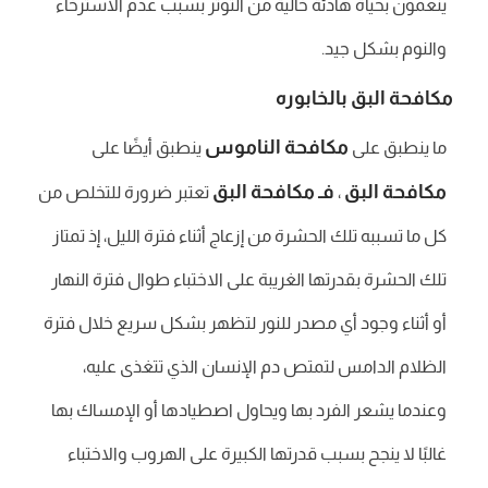
ينعمون بحياة هادئة خالية من التوتر بسبب عدم الاسترخاء
والنوم بشكل جيد.
مكافحة البق بالخابوره
مكافحة الناموس
ما ينطبق على
ينطبق أيضًا على
مكافحة البق
فـ مكافحة البق
،
تعتبر ضرورة للتخلص من
كل ما تسببه تلك الحشرة من إزعاج أثناء فترة الليل، إذ تمتاز
تلك الحشرة بقدرتها الغريبة على الاختباء طوال فترة النهار
أو أثناء وجود أي مصدر للنور لتظهر بشكل سريع خلال فترة
الظلام الدامس لتمتص دم الإنسان الذي تتغذى عليه،
وعندما يشعر الفرد بها ويحاول اصطيادها أو الإمساك بها
غالبًا لا ينجح بسبب قدرتها الكبيرة على الهروب والاختباء