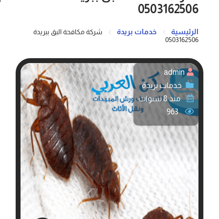
0503162506
الرئيسية
خدمات بريدة
شركة مكافحة البق ببريدة
0503162506
admin
خدمات بريدة
منذ 8 سنوات
963