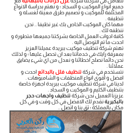
نتعامل في شركتنا شركة
عزل خزانات بالنبهانية
مع
جميع انواع الموكيت و السجاد ؛ و نهتم بدراسة الانواع
المختلفة للموكيت و تصميم طرق معينة لغسله و
تنظيفه .
مهما كان الموكيت الخاص بك غير نظيفا .. نحن
ننظفه لك .
كافة ادوات العمل الخاصة بشركتنا جميعها متطورة و
احدث ما تم التوصل اليه .
تهتم شركة تنظيف موكيت ببريدة عميلنا العزيز
بمعرفة رايك في خدماتنا بعد ان تحصل عليها ؛ و لذلك
نحن دائما نصلح اخطائنا و نعدل من اي شيء يضايق
عملائنا .
نتستخدم في شركة
تنظيف فلل بالبدائع
احدث و
افضل و اقوى انواع المنظفات و الشامبوهات .
لدينا في شركة تنظيف موكيت ببريدة اجهزة خاصة
بتنظيف الكليم و الموكيت و السجاد .
عزيزنا العميل نحن شركة
تنظيف واجهات حجر
بالبكيرية
نقدم لك الافضل في كل وقت و في كل
مكان بالمملكة ؛ ثق بنا و اتصل ..