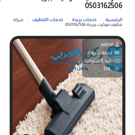
0503162506
الرئيسية
خدمات بريدة
خدمات التنظيف
شركة
تنظيف موكيت ببريدة 0503162506
admin
خدمات بريدة
منذ 8 سنوات
914