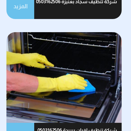
شركة تنظيف سجاد بعنيزة 0503162506
المزيد
شركة تنظيف افران ببريدة 0503162506