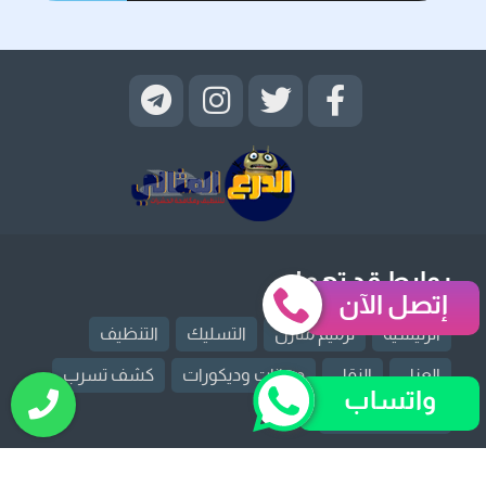
روابط قد تهمك
إتصل الآن
الرئيسية
ترميم منازل
التسليك
التنظيف
العزل
النقل
دهانات وديكورات
كشف تسرب
واتساب
مكافحة حشرات