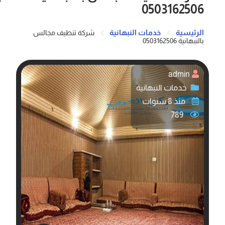
0503162506
الرئيسية
خدمات النبهانية
شركة تنظيف مجالس
بالنبهانية 0503162506
admin
خدمات النبهانية
منذ 8 سنوات
789