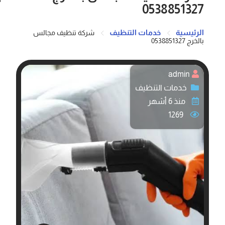
0538851327
الرئيسية
خدمات التنظيف
شركة تنظيف مجالس
بالخرج 0538851327
admin
خدمات التنظيف
منذ 6 أشهر
1269