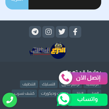
روابط قد تهمك
إتصل الآن
الرئيسية
ترميم منازل
التسليك
التنظيف
العزل
النقل
دهانات وديكورات
كشف تسرب
واتساب
مكافحة حشرات