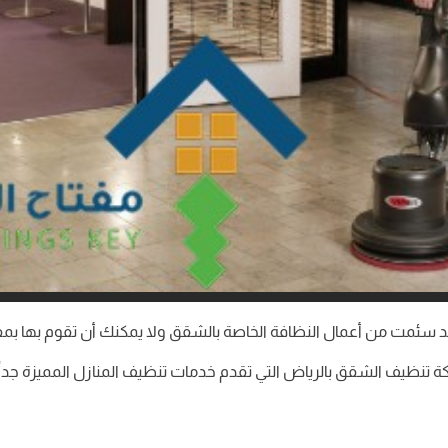
الشقق بالرياض 920008956 إذا كنت قد سئمت من أعمال النظافة الخاصة بالشقق ولا يمكنك