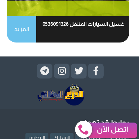
غسيل السيارات المتنقل 0536091326
المزيد
روابط قد تهمك
إتصل الآن
الرئيسية
ترميم منازل
التسليك
التنظيف