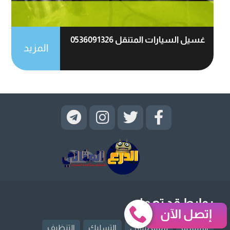
غسيل السيارات المتنقل 0536091326
المزيد
روابط قد تهمك
إتصل الآن
الرئيسية
ترميم منازل
التسليك
التنظيف